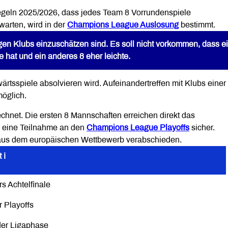
eln 2025/2026, dass jedes Team 8 Vorrundenspiele
warten, wird in der
Champions League Auslosung
bestimmt.
iligen Klubs einzuschätzen sind. Es soll nicht vorkommen, dass 
 hat und ein anderes 8 eher leichte.
ärtsspiele absolvieren wird. Aufeinandertreffen mit Klubs einer
öglich.
chnet. Die ersten 8 Mannschaften erreichen direkt das
n eine Teilnahme an den
Champions League Playoffs
sicher.
h aus dem europäischen Wettbewerb verabschieden.
ℹ️
rs Achtelfinale
r Playoffs
der Ligaphase