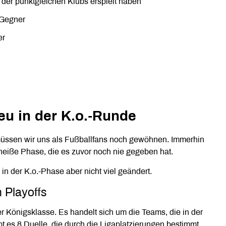
 der punktgleichen Klubs erspielt haben
 Gegner
er
u in der K.o.-Runde
ssen wir uns als Fußballfans noch gewöhnen. Immerhin
e heiße Phase, die es zuvor noch nie gegeben hat.
 der K.o.-Phase aber nicht viel geändert.
 Playoffs
der Königsklasse. Es handelt sich um die Teams, die in der
bt es 8 Duelle, die durch die Ligaplatzierungen bestimmt