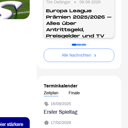
•
Tim Oettinger
06-08-2026
Europa League
Prämien 2025/2026 –
Alles über
Antrittsgeld,
Preisgelder und TV
Gelder
›
Alle Nachrichten
Terminkalender
Zeitplan
Finale
16/09/2025
Erster Spieltag
17/02/2026
ier stärkere