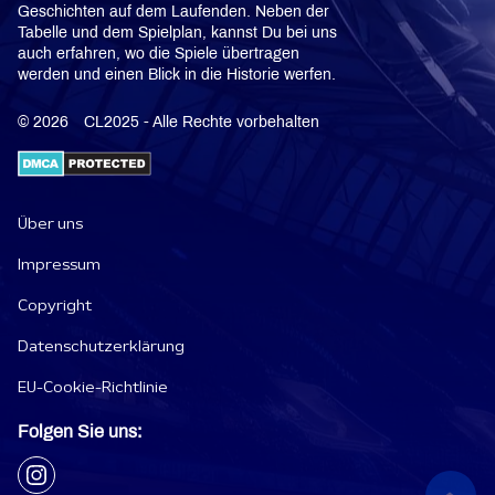
Geschichten auf dem Laufenden. Neben der
Tabelle und dem Spielplan, kannst Du bei uns
auch erfahren, wo die Spiele übertragen
werden und einen Blick in die Historie werfen.
©
2026
CL2025 - Alle Rechte vorbehalten
Über uns
Impressum
Copyright
Datenschutzerklärung
EU-Cookie-Richtlinie
Folgen Sie uns: