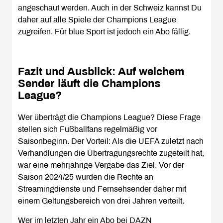
angeschaut werden. Auch in der Schweiz kannst Du
daher auf alle Spiele der Champions League
zugreifen. Für blue Sport ist jedoch ein Abo fällig.
Fazit und Ausblick: Auf welchem
Sender läuft die Champions
League?
Wer überträgt die Champions League? Diese Frage
stellen sich Fußballfans regelmäßig vor
Saisonbeginn. Der Vorteil: Als die UEFA zuletzt nach
Verhandlungen die Übertragungsrechte zugeteilt hat,
war eine mehrjährige Vergabe das Ziel. Vor der
Saison 2024/25 wurden die Rechte an
Streamingdienste und Fernsehsender daher mit
einem Geltungsbereich von drei Jahren verteilt.
Wer im letzten Jahr ein Abo bei DAZN