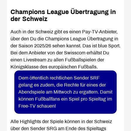
Champions League Übertragung in
der Schweiz
Auch in der Schweiz gibt es einen Pay-TV-Anbieter,
über den Du die Champions League Übertragung in
der Saison 2025/26 sehen kannst. Das ist blue Sport.
Bei dem Anbieter von der Swisscom erhältst Du
einen Livestream zu allen Fußballspielen der
Königsklasse des europäischen Fußballs.
Dem öffentlich rechtlichen Sender SRF
gelang es zudem, die Rechte für eines der
Abendspiele am Mittwoch zu ergattern. Damit
können Fußballfans ein Spiel pro Spieltag im
Free-TV schauen!
Alle Highlights der Spiele können in der Schweiz
über den Sender SRG am Ende des Spieltags