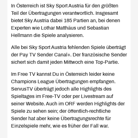
In Österreich ist Sky Sport Austria für den größten
Teil der Übertragungen verantwortlich. Insgesamt
bietet Sky Austria dabei 185 Partien an, bei denen
Experten wie Lothar Matthäus und Sebastian
Hellmann die Spiele analysieren.
Alle bei Sky Sport Austria fehlenden Spiele überträgt
der Pay TV Sender Canal+. Der französische Sender
sichert sich damit jeden Mittwoch eine Top-Partie.
Im Free TV kannst Du in Österreich leider keine
Champions League Übertragungen empfangen.
ServusTV überträgt jedoch alle Highlights des
Spieltages im Free-TV oder per Livestream auf
seiner Website. Auch im ORF werden Highlights der
Spiele zu sehen sein; der öffentlich-rechtliche
Sender hat aber keine Übertragungsrechte für
Einzelspiele mehr, wie es früher der Fall war.