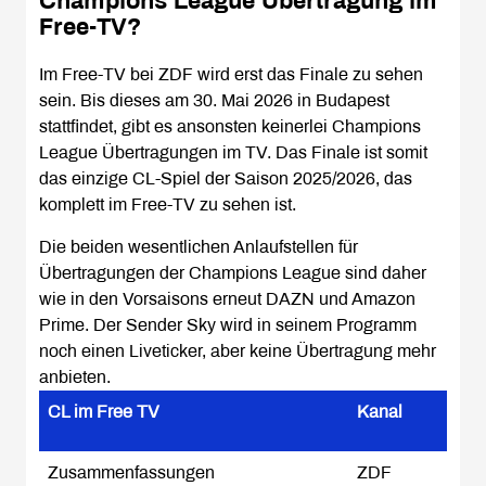
Champions League Übertragung im
Free-TV?
Im Free-TV bei ZDF wird erst das Finale zu sehen
sein. Bis dieses am 30. Mai 2026 in Budapest
stattfindet, gibt es ansonsten keinerlei Champions
League Übertragungen im TV. Das Finale ist somit
das einzige CL-Spiel der Saison 2025/2026, das
komplett im Free-TV zu sehen ist.
Die beiden wesentlichen Anlaufstellen für
Übertragungen der Champions League sind daher
wie in den Vorsaisons erneut DAZN und Amazon
Prime. Der Sender Sky wird in seinem Programm
noch einen Liveticker, aber keine Übertragung mehr
anbieten.
CL im Free TV
Kanal
Zusammenfassungen
ZDF