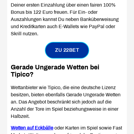
Deiner ersten Einzahlung über einen fairen 100%
Bonus bis 122 Euro freuen. Für Ein- oder
Auszahlungen kannst Du neben Banküberweisung
und Kreditkarten auch E-Wallets wie PayPal oder
Skrill nutzen.
ZU 22BET
Gerade Ungerade Wetten bei
Tipico?
Wettanbieter wie Tipico, die eine deutsche Lizenz
besitzen, bieten ebenfalls Gerade Ungerade Wetten
an. Das Angebot beschränkt sich jedoch auf die
Anzahl der Tore im Spiel beziehungsweise in einer
Halbzeit.
Wetten auf Eckbälle
oder Karten im Spiel sowie Fast