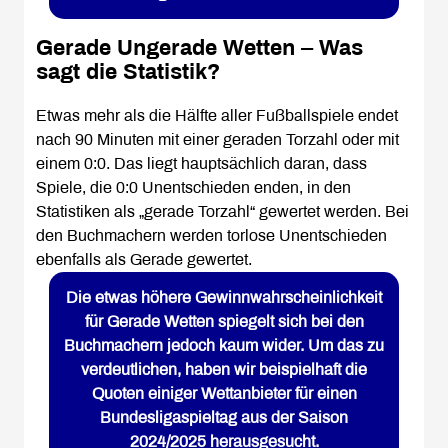
Gerade Ungerade Wetten – Was
sagt die Statistik?
Etwas mehr als die Hälfte aller Fußballspiele endet
nach 90 Minuten mit einer geraden Torzahl oder mit
einem 0:0. Das liegt hauptsächlich daran, dass
Spiele, die 0:0 Unentschieden enden, in den
Statistiken als „gerade Torzahl“ gewertet werden. Bei
den Buchmachern werden torlose Unentschieden
ebenfalls als Gerade gewertet.
Die etwas höhere Gewinnwahrscheinlichkeit
für Gerade Wetten spiegelt sich bei den
Buchmachern jedoch kaum wider. Um das zu
verdeutlichen, haben wir beispielhaft die
Quoten einiger Wettanbieter für einen
Bundesligaspieltag aus der Saison
2024/2025 herausgesucht.