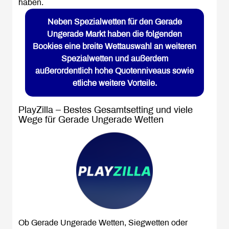
haben.
Neben Spezialwetten für den Gerade
Ungerade Markt haben die folgenden
Bookies eine breite Wettauswahl an weiteren
Spezialwetten und außerdem
außerordentlich hohe Quotenniveaus sowie
etliche weitere Vorteile.
PlayZilla – Bestes Gesamtsetting und viele
Wege für Gerade Ungerade Wetten
Ob Gerade Ungerade Wetten, Siegwetten oder