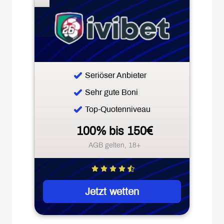
Seriöser Anbieter
Sehr gute Boni
Top-Quotenniveau
100% bis 150€
AGB gelten, 18+
Jetzt wetten