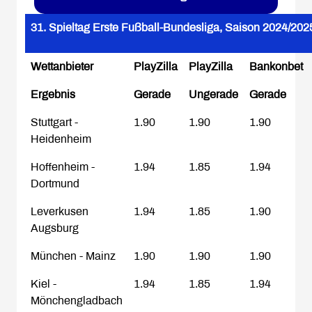
31. Spieltag Erste Fußball-Bundesliga, Saison 2024/202
Wettanbieter
PlayZilla
PlayZilla
Bankonbet
Ergebnis
Gerade
Ungerade
Gerade
Stuttgart -
1.90
1.90
1.90
Heidenheim
Hoffenheim -
1.94
1.85
1.94
Dortmund
Leverkusen
1.94
1.85
1.90
Augsburg
München - Mainz
1.90
1.90
1.90
Kiel -
1.94
1.85
1.94
Mönchengladbach