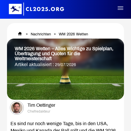
»
Nachrichten
»
WM 2026 Wetten
WM 2026 Wetten – Alles Wichtige zu Spielplan,
Übertragung und Quoten für die
Weltmeisterschaft
Artikel aktualisiert :
29/07/2026
Tim Oettinger
Chefredakteur
Es sind nur noch wenige Tage, bis in den USA,
Mexiko und Kanada der Ball rollt und die WM 2026