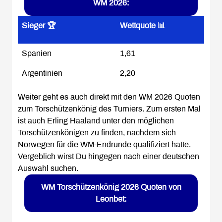
WM 2026:
Sieger 🏆
Wettquote 📊
Spanien
1,61
Argentinien
2,20
Weiter geht es auch direkt mit den WM 2026 Quoten
zum Torschützenkönig des Turniers. Zum ersten Mal
ist auch Erling Haaland unter den möglichen
Torschützenkönigen zu finden, nachdem sich
Norwegen für die WM-Endrunde qualifiziert hatte.
Vergeblich wirst Du hingegen nach einer deutschen
Auswahl suchen.
WM Torschützenkönig 2026 Quoten von
Leonbet: