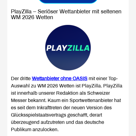
PlayZilla – Seriöser Wettanbieter mit seltenen
WM 2026 Wetten
Der dritte
Wettanbieter ohne OASIS
mit einer Top-
Auswahl zu WM 2026 Wetten ist PlayZilla. PlayZilla
ist innerhalb unserer Redaktion als Schweizer
Messer bekannt. Kaum ein Sportwettenanbieter hat
es seit dem Inkrafttreten der neuen Version des
Glücksspielstaatsvertrags geschafft, derart
überzeugend aufzutreten und das deutsche
Publikum anzulocken.