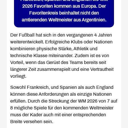
2026 Favoriten kommen aus Europa. Der
Favoritenkreis beinhaltet nicht den
amtierenden Weltmeister aus Argentinien.
Der Fußball hat sich in den vergangenen 4 Jahren
weiterentwickelt. Erfolgreiche Klubs oder Nationen
kombinieren physische Stärke, Athletik und
technische Klasse miteinander. Zudem ist es von
Vorteil, wenn das Gerüst des Teams bereits seit
längerer Zeit zusammenspielt und eine Vertrautheit
vorliegt.
Sowohl Frankreich, und Spanien als auch England
können diese Anforderungen als einzige Nationen
erfüllen. Durch die Streckung der WM 2026 von 7 auf
8 mögliche Spiele für den kommenden Weltmeister
muss der Kader auch mit einer entsprechenden
Breite versehen sein.