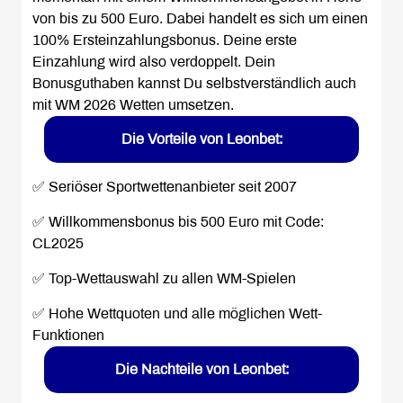
von bis zu 500 Euro. Dabei handelt es sich um einen
100% Ersteinzahlungsbonus. Deine erste
Einzahlung wird also verdoppelt. Dein
Bonusguthaben kannst Du selbstverständlich auch
mit WM 2026 Wetten umsetzen.
Die Vorteile von Leonbet:
✅ Seriöser Sportwettenanbieter seit 2007
✅ Willkommensbonus bis 500 Euro mit Code:
CL2025
✅ Top-Wettauswahl zu allen WM-Spielen
✅ Hohe Wettquoten und alle möglichen Wett-
Funktionen
Die Nachteile von Leonbet: