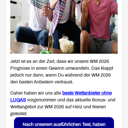
Jetzt ist es an der Zeit, dass wir unsere WM 2026
Prognose in einen Gewinn umwandeln. Das klappt
jedoch nur dann, wenn Du während der WM 2026
den besten Anbietern vertraust.
Daher haben wir uns alle
beste Wettanbieter ohne
LUGAS
vorgenommen und das aktuelle Bonus- und
Wettangebot zur WM 2026 auf Herz und Nieren
getestet.
Nach unserem ausführlichen Test, haben