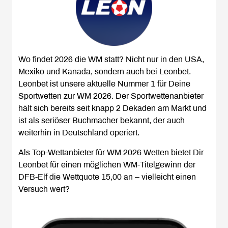
Wo findet 2026 die WM statt? Nicht nur in den USA,
Mexiko und Kanada, sondern auch bei Leonbet.
Leonbet ist unsere aktuelle Nummer 1 für Deine
Sportwetten zur WM 2026. Der Sportwettenanbieter
hält sich bereits seit knapp 2 Dekaden am Markt und
ist als seriöser Buchmacher bekannt, der auch
weiterhin in Deutschland operiert.
Als Top-Wettanbieter für WM 2026 Wetten bietet Dir
Leonbet für einen möglichen WM-Titelgewinn der
DFB-Elf die Wettquote 15,00 an – vielleicht einen
Versuch wert?