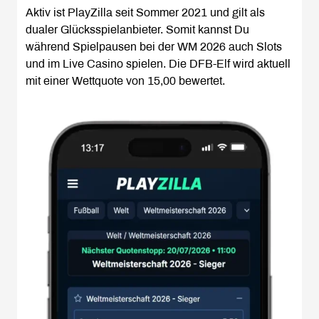
Aktiv ist PlayZilla seit Sommer 2021 und gilt als
dualer Glücksspielanbieter. Somit kannst Du
während Spielpausen bei der WM 2026 auch Slots
und im Live Casino spielen. Die DFB-Elf wird aktuell
mit einer Wettquote von 15,00 bewertet.