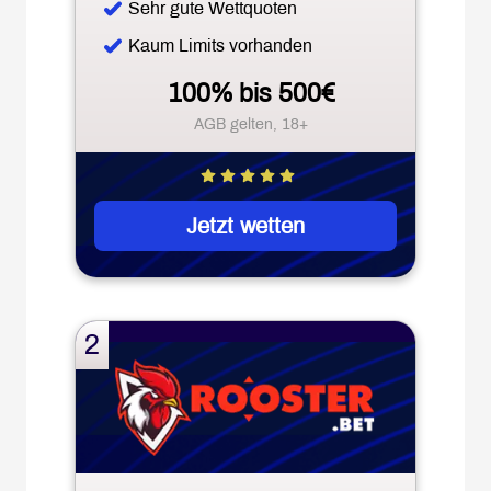
Sehr gute Wettquoten
Kaum Limits vorhanden
100% bis 500€
AGB gelten, 18+
Jetzt wetten
2